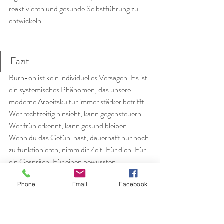
reaktivieren und gesunde Selbstführung zu 
entwickeln.
Fazit
Burn-on ist kein individuelles Versagen. Es ist 
ein systemisches Phänomen, das unsere 
moderne Arbeitskultur immer stärker betrifft. 
Wer rechtzeitig hinsieht, kann gegensteuern. 
Wer früh erkennt, kann gesund bleiben.
Wenn du das Gefühl hast, dauerhaft nur noch 
zu funktionieren, nimm dir Zeit. Für dich. Für 
ein Gespräch. Für einen bewussten 
Richtungswechsel.
Phone
Email
Facebook
Du möchtest mehr erfahren oder Burn-on im 
Team früher erkennen?
Ich unterstütze dich 
gern mit Impulsen, Workshops oder Einzel-