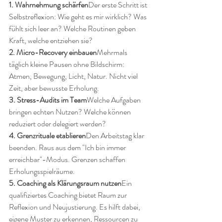
1. Wahrnehmung schärfen
Der erste Schritt ist 
Selbstreflexion: Wie geht es mir wirklich? Was 
fühlt sich leer an? Welche Routinen geben 
Kraft, welche entziehen sie?
2. Micro-Recovery einbauen
Mehrmals 
täglich kleine Pausen ohne Bildschirm: 
Atmen, Bewegung, Licht, Natur. Nicht viel 
Zeit, aber bewusste Erholung.
3. Stress-Audits im Team
Welche Aufgaben 
bringen echten Nutzen? Welche können 
reduziert oder delegiert werden?
4. Grenzrituale etablieren
Den Arbeitstag klar 
beenden. Raus aus dem "Ich bin immer 
erreichbar"-Modus. Grenzen schaffen 
Erholungsspielräume.
5. Coaching als Klärungsraum nutzen
Ein 
qualifiziertes Coaching bietet Raum zur 
Reflexion und Neujustierung. Es hilft dabei, 
eigene Muster zu erkennen, Ressourcen zu 