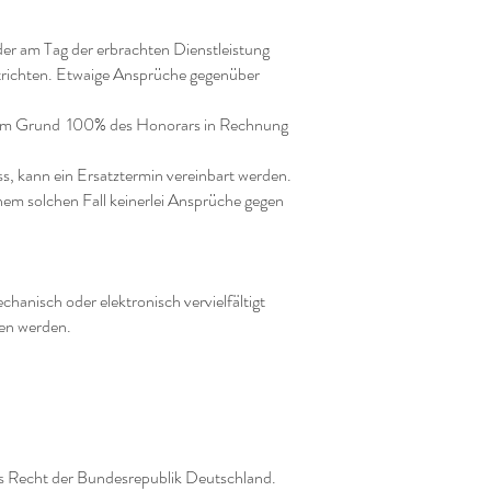
er am Tag der erbrachten Dienstleistung
ntrichten. Etwaige Ansprüche gegenüber
 vom Grund 100% des Honorars in Rechnung
 kann ein Ersatztermin vereinbart werden.
nem solchen Fall keinerlei Ansprüche gegen
anisch oder elektronisch vervielfältigt
ben werden.
das Recht der Bundesrepublik Deutschland.