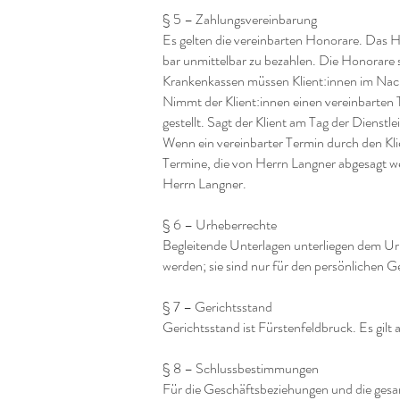
§ 5 – Zahlungsvereinbarung
Es gelten die vereinbarten Honorare. Das H
bar unmittelbar zu bezahlen. Die Honorare 
Krankenkassen müssen Klient:
innen im Nac
Nimmt der Klient:
innen einen vereinbarte
gestellt. Sagt der Klient am Tag der Dienst
Wenn ein vereinbarter Termin durch den Kli
Termine, die von Herrn Langner abgesagt we
Herrn Langner.
§ 6 – Urheberrechte
Begleitende Unterlagen unterliegen dem Urh
werden; sie sind nur für den persönlichen G
§ 7 – Gerichtsstand
Gerichtsstand ist Fürstenfeldbruck. Es gilt
§ 8 – Schlussbestimmungen
Für die Geschäftsbeziehungen und die ges