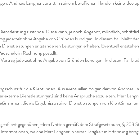
igen. Andreas Langner vertritt in seinem beruflichen Handeln keine ideologis
enstleistung zustande. Diese kann, je nach Angebot, mündlich, schriftlich
g jederzeit ohne Angabe von Gründen kündigen. In diesem Fall bleibt der
Dienstleistungen entstandenen Leistungen erhalten. Eventuell entstehen
auschale in Rechnung gestellt.
Vertrag jederzeit ohne Angabe von Gründen kündigen. In diesem Fall blei
gsschutz für die Klient:innen. Aus eventuellen Folgen der von Andraes 
r externe Dienstleistungen) sind keine Ansprüche abzuleiten. Herr Langner
aßnahmen, die als Ergebnisse seiner Dienstleistungen von Klient:
innen um
igepflicht gegenüber jedem Dritten gemäß dem Strafgesetzbuch, § 203 StG
 Informationen, welche Herr Langner in seiner Tätigkeit in Erfahrung bring