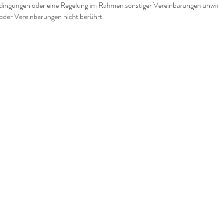
dingungen oder eine Regelung im Rahmen sonstiger Vereinbarungen unwirk
oder Vereinbarungen nicht berührt.
Kontakt
g • Training • Keynote Speaking
Datenschutz
Impressum
AGB