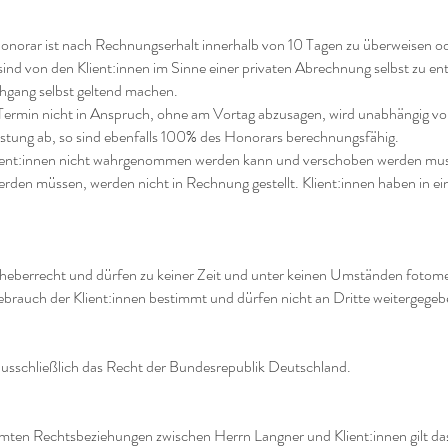
onorar ist nach Rechnungserhalt innerhalb von 10 Tagen zu überweisen od
sind von den Klient:innen im Sinne einer privaten Abrechnung selbst zu e
hgang selbst geltend machen.
n Termin nicht in Anspruch, ohne am Vortag abzusagen, wird unabhängig
leistung ab, so sind ebenfalls 100% des Honorars berechnungsfähig.
ent:
innen nicht wahrgenommen werden kann und verschoben werden muss,
rden müssen, werden nicht in Rechnung gestellt. Klient:
innen haben in ei
eberrecht und dürfen zu keiner Zeit und unter keinen Umständen fotomech
ebrauch der Klient:
innen bestimmt und dürfen nicht an Dritte weitergege
 ausschließlich das Recht der Bundesrepublik Deutschland.
amten Rechtsbeziehungen zwischen Herrn Langner und Klient:
innen gilt 