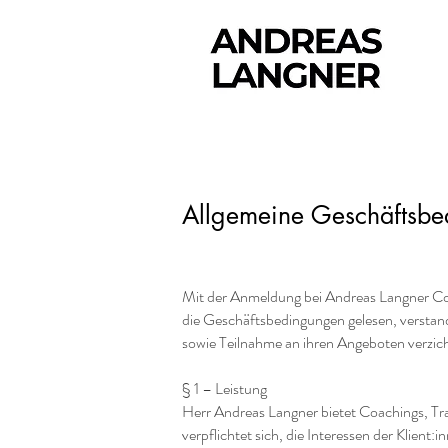
Allgemeine Geschäftsb
Mit der Anmeldung bei Andreas Langner Coa
die Geschäftsbedingungen gelesen, verstan
sowie Teilnahme an ihren Angeboten verzic
§ 1 – Leistung
Herr Andreas Langner bietet Coachings, Tr
verpflichtet sich, die Interessen der Klient:
in