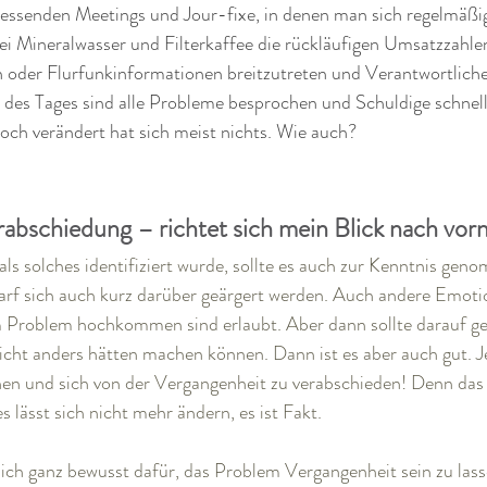
tfressenden Meetings und Jour-fixe, in denen man sich regelmäßi
bei Mineralwasser und Filterkaffee die rückläufigen Umsatzzahle
der Flurfunkinformationen breitzutreten und Verantwortliche
des Tages sind alle Probleme besprochen und Schuldige schnell
 doch verändert hat sich meist nichts. Wie auch?
rabschiedung – richtet sich mein Blick nach vor
ls solches identifiziert wurde, sollte es auch zur Kenntnis ge
arf sich auch kurz darüber geärgert werden. Auch andere Emotio
Problem hochkommen sind erlaubt. Aber dann sollte darauf geb
leicht anders hätten machen können. Dann ist es aber auch gut. Jet
n und sich von der Vergangenheit zu verabschieden! Denn das 
s lässt sich nicht mehr ändern, es ist Fakt. 
dich ganz bewusst dafür, das Problem Vergangenheit sein zu lass