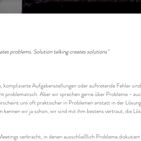
ates problems. Solution talking creates solutions" 
, komplizierte Aufgabenstellungen oder auftretende Fehler sind
cht problematisch. Aber wir sprechen gerne über Probleme - au
rscheint uns oft praktischer in Problemen anstatt in der Lösun
ennen wir ja schon, wir sind mit ihm bestens vertraut, die Lös
 Meetings verbracht, in denen ausschließlich Probleme diskutier