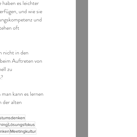
haben es leichter 
rfügen, und wie sie 
ösungskompetenz und 
tehen oft 
 nicht in den 
 beim Auftreten von 
ell zu 
? 
h man kann es lernen 
 der alten 
stumsdenken
hing
Lösungsfokus
enken
Meetingkultur