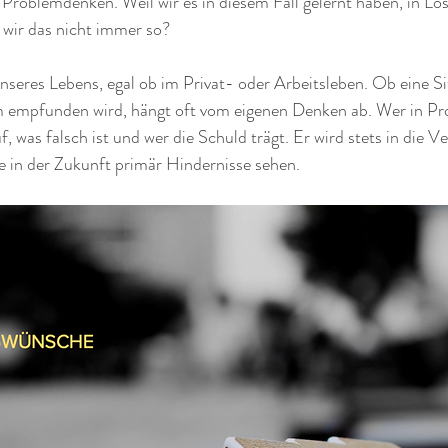
in Problemdenken. Weil wir es in diesem Fall gelernt haben, in L
wir das nicht immer so?
nseres Lebens, egal ob im Privat- oder Arbeitsleben. Ob eine Si
 empfunden wird, hängt oft vom eigenen Denken ab. Wer in Pr
f, was falsch ist und wer die Schuld trägt. Er wird stets in die V
e in der Zukunft primär Hindernisse sehen. 