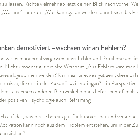
zu lassen. Richte vielmehr ab jetzt deinen Blick nach vorne. We
 „Warum?“ hin zum „Was kann getan werden, damit sich das Pr
nken demotiviert –wachsen wir an Fehlern?
nn wir es manchmal vergessen, dass Fehler und Probleme uns i
n. Nicht umsonst gilt die alte Weisheit: „Aus Fehlern wird man
itives abgewonnen werden? Kann es für etwas gut sein, diese Er
ntnisse, die uns in der Zukunft weiterbringen? Ein Perspektive
lems aus einem anderen Blickwinkel heraus liefert hier oftmals 
der positiven Psychologie auch Reframing. 
dich auf das, was heute bereits gut funktioniert hat und versuche,
Motivation kann noch aus dem Problem entstehen, um in der Z
 erreichen? 