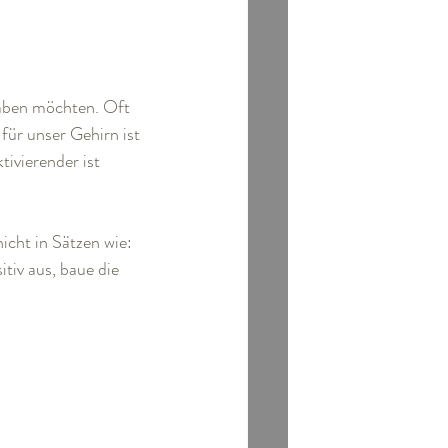
haben möchten. Oft 
ür unser Gehirn ist 
ivierender ist 
cht in Sätzen wie: 
tiv aus, baue die 