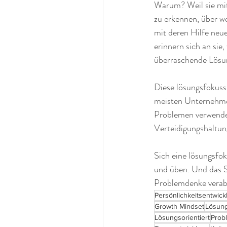
Warum? Weil sie mit
zu erkennen, über we
mit deren Hilfe neu
erinnern sich an sie
überraschende Lösu
Diese lösungsfokussi
meisten Unternehmen
Problemen verwendet
Verteidigungshaltun
Sich eine lösungsfok
und üben. Und das Sc
Problemdenke verabs
Persönlichkeitsentwick
Growth Mindset
Lösun
Lösungsorientiert
Prob