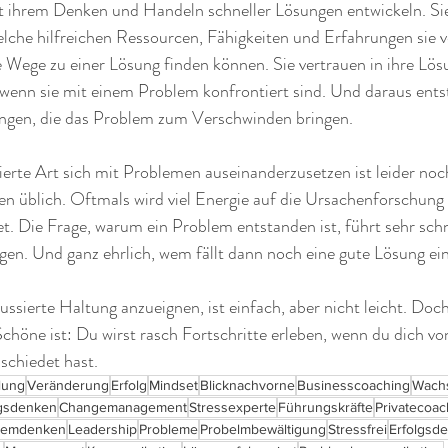
 ihrem Denken und Handeln schneller Lösungen entwickeln. Sie 
lche hilfreichen Ressourcen, Fähigkeiten und Erfahrungen sie ve
e Wege zu einer Lösung finden können. Sie vertrauen in ihre L
, wenn sie mit einem Problem konfrontiert sind. Und daraus ents
ngen, die das Problem zum Verschwinden bringen. 
erte Art sich mit Problemen auseinanderzusetzen ist leider noch
 üblich. Oftmals wird viel Energie auf die Ursachenforschung
. Die Frage, warum ein Problem entstanden ist, führt sehr schn
gen. Und ganz ehrlich, wem fällt dann noch eine gute Lösung ein
ussierte Haltung anzueignen, ist einfach, aber nicht leicht. Doc
höne ist: Du wirst rasch Fortschritte erleben, wenn du dich von
chiedet hast.
lung
Veränderung
Erfolg
Mindset
Blicknachvorne
Businesscoaching
Wach
gsdenken
Changemanagement
Stressexperte
Führungskräfte
Privatecoac
lemdenken
Leadership
Probleme
Probelmbewältigung
Stressfrei
Erfolgsd