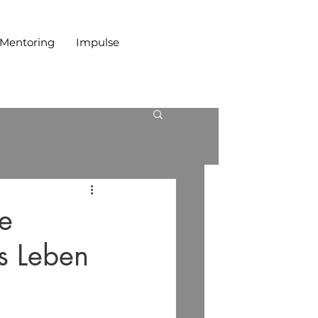
 Mentoring
Impulse
le
es Leben