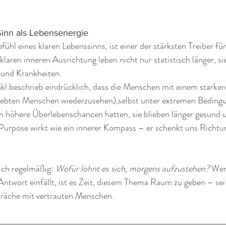
Sinn als Lebensenergie
ühl eines klaren Lebenssinns, ist einer der stärksten Treiber für
laren inneren Ausrichtung leben nicht nur statistisch länger, si
 und Krankheiten.
nkl beschrieb eindrücklich, dass die Menschen mit einem starken
iebten Menschen wiederzusehen),selbst unter extremen Bedingu
n höhere Überlebenschancen hatten, sie blieben länger gesund 
 Purpose wirkt wie ein innerer Kompass – er schenkt uns Richtu
ich regelmäßig: 
Wofür lohnt es sich, morgens aufzustehen?
 Wen
Antwort einfällt, ist es Zeit, diesem Thema Raum zu geben – sei
räche mit vertrauten Menschen.