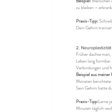
Beispiel:
 Menschen m
zu bleiben – erkran
Praxis-Tipp: 
Schreib
Dein Gehirn trainie
2. Neuroplastizitä
Früher dachte man, d
Leben lang formbar
Verbindungen und hal
Beispiel aus meiner 
Monaten berichtete 
Sein Gehirn hatte d
Praxis-Tipp:
Lerne j
Minuten täglich reic