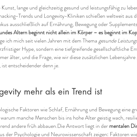
Kunst, lange und gleichzeitig gesund und leistungsfähig zu leben –
hacking-Trends und Longevity-Kliniken schießen weltweit aus
okus ausschließlich auf Ernährung, Bewegung oder Supplements l
ndes Altern beginnt nicht allein im Körper – es beginnt im Kop
ge ich mich seit vielen Jahren mit dem Thema 
gesunde Leistungs
urzfristiger Hype, sondern eine tiefgreifende gesellschaftliche E
mer älter, und die Frage, wie wir diese zusätzlichen Lebensjahre 
, ist entscheidender denn je.
vity mehr als ein Trend ist
ologische Faktoren wie Schlaf, Ernährung und Bewegung eine gro
t, warum manche Menschen bis ins hohe Alter geistig wach, resilie
rend andere früh abbauen.Die Antwort liegt in der 
mentalen Di
aus der Psychologie und Neurowissenschaft zeigen: Faktoren wie