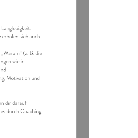
 Langlebigkeit. 
e erholen sich auch 
 „Warum“ (z. B. die 
ngen wie in 
und 
ng, Motivation und 
n dir darauf 
 es durch Coaching, 