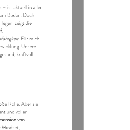
 ist aktuell in aller 
 dem Boden. Doch 
egen, zeigt die 
f. 
fähigkeit
. Für mich 
ntwicklung. Unsere 
gesund, kraftvoll 
ße Rolle. Aber sie 
nt und voller 
mension von 
 Mindset, 