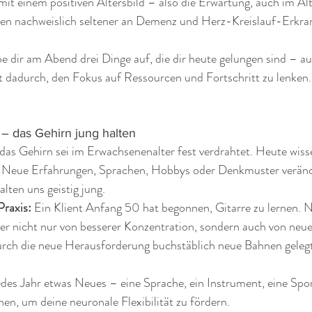
it einem positiven Altersbild – also die Erwartung, auch im Alt
ken nachweislich seltener an Demenz und Herz-Kreislauf-Erkr
e dir am Abend drei Dinge auf, die dir heute gelungen sind – auc
rt dadurch, den Fokus auf Ressourcen und Fortschritt zu lenken.
t – das Gehirn jung halten
as Gehirn sei im Erwachsenenalter fest verdrahtet. Heute wissen
. Neue Erfahrungen, Sprachen, Hobbys oder Denkmuster veränd
ten uns geistig jung.
Praxis:
 Ein Klient Anfang 50 hat begonnen, Gitarre zu lernen. 
er nicht nur von besserer Konzentration, sondern auch von neue
urch die neue Herausforderung buchstäblich neue Bahnen gelegt
edes Jahr etwas Neues – eine Sprache, ein Instrument, eine Spor
hen, um deine neuronale Flexibilität zu fördern.